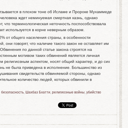
отзывается в плохом тоне об Исламе и Пророке Мухаммеде
 человека ждет неминуемая смертная казнь, однако
т, что терминологическая неточность поспособствовала
акт используется в корне неверным образом.
2% от общего населения страны, в особенности
 они говорят, что наличие такого закон не оставляет им
 Обвинения по данной статье закона строятся на
 истинным мотивом таких обвинений является личная
им религиозным аспектом, носят общий характер, и до сих
знь не была приведена в исполнение. Большинство из
ушивания свидетельств обвиняемой стороны, однако
ительное количество людей, которых обвинили в
 безопасность
,
Шахбаз Бхатти
,
религиозные войны
,
убийство