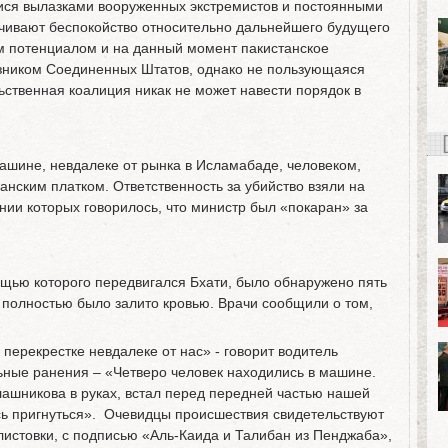
мися вылазками вооруженных экстремистов и постоянными
ивают беспокойство относительно дальнейшего будущего
м потенциалом и на данный момент пакистанское
зником Соединенных Штатов, однако не пользующаяся
ственная коалиция никак не может навести порядок в
машине, невдалеке от рынка в Исламабаде, человеком,
анским платком. Ответственность за убийство взяли на
ении которых говорилось, что министр был «покаран» за
ощью которого передвигался Бхати, было обнаружено пять
 полностью было залито кровью. Врачи сообщили о том,
перекрестке невдалеке от нас» - говорит водитель
ьные ранения – «Четверо человек находились в машине.
ашникова в руках, встал перед передней частью нашей
сь пригнуться». Очевидцы происшествия свидетельствуют
листовки, с подписью «Аль-Каида и Талибан из Пенджаба»,