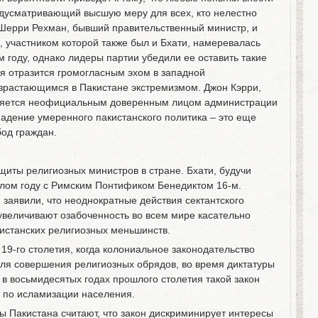
едусматривающий высшую меру для всех, кто нелестно
Шерри Рехман, бывший правительственный министр, и
 участником которой также был и Бхати, намеревалась
м году, однако лидеры партии убедили ее оставить такие
я отразится громогласным эхом в западной
зрастающимся в Пакистане экстремизмом. Джон Кэрри,
вляется неофициальным доверенным лицом администрации
падение умеренного пакистанского политика – это еще
бод граждан.
щиты религиозных министров в стране. Бхати, будучи
шлом году с Римским Понтификом Бенедиктом 16-м.
 заявили, что неоднократные действия сектантского
увеличивают озабоченность во всем мире касательно
кистанских религиозных меньшинств.
 19-го столетия, когда колониальное законодательство
для совершения религиозных обрядов, во время диктатуры
в восьмидесятых годах прошлого столетия такой закон
ы по исламизации населения.
 Пакистана считают, что закон дискриминирует интересы