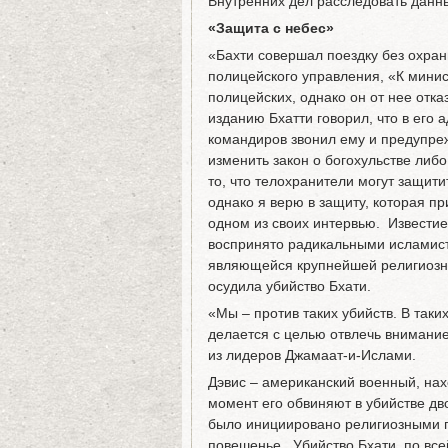
Внутренних дел расследовать данн
«Защита с небес»
«Бахти совершал поездку без охран
полицейского управления, «К мини
полицейских, однако он от нее отк
изданию Бхатти говорил, что в его 
командиров звонил ему и предупреж
изменить закон о богохульстве либо
то, что телохранители могут защит
однако я верю в защиту, которая пр
одном из своих интервью. Известие
воспринято радикальными исламист
являющейся крупнейшей религиозно
осудила убийство Бхати.
«Мы – против таких убийств. В таки
делается с целью отвлечь внимание
из лидеров Джамаат-и-Ислами.
Дэвис – американский военный, на
момент его обвиняют в убийстве дв
было инициировано религиозными п
повешенье. Убийство Бхати, по все