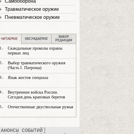
Самооборона
Травматическое оружие
Пневматическое оружие
ВЫБОР
ЧИТАЕМОЕ
ОБСУЖДАЕМОЕ
РЕДАКЦИИ
1.
Скандальные проколы охраны
первых лиц
2.
Выбор травматического оружия
(Часть I. Патроны)
3.
Язык жестов спецназа
4.
Внутренние войска России.
Сегодня день краповых беретов
5.
Отечественные двуствольные ружья
АНОНСЫ СОБЫТИЙ