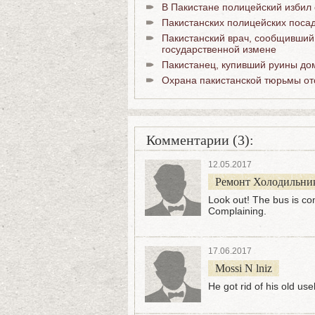
В Пакистане полицейский избил 
Пакистанских полицейских посад
Пакистанский врач, сообщивший
государственной измене
Пакистанец, купивший руины до
Охрана пакистанской тюрьмы от
Комментарии (3):
12.05.2017
Ремонт Холодильник
Look out! The bus is co
Complaining.
17.06.2017
Mossi N lniz
He got rid of his old use