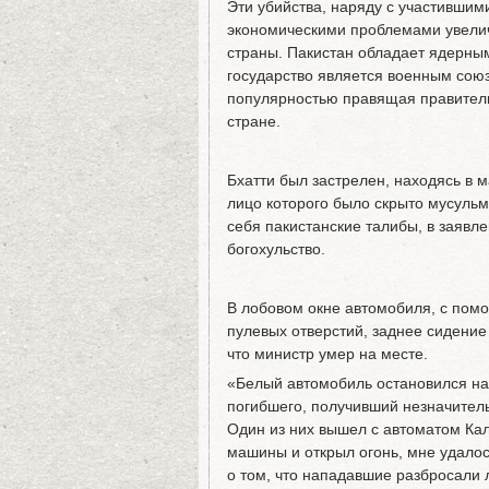
Эти убийства, наряду с участивши
экономическими проблемами увелич
страны. Пакистан обладает ядерны
государство является военным сою
популярностью правящая правитель
стране.
Бхатти был застрелен, находясь в 
лицо которого было скрыто мусульм
себя пакистанские талибы, в заявл
богохульство.
В лобовом окне автомобиля, с пом
пулевых отверстий, заднее сидение
что министр умер на месте.
«Белый автомобиль остановился на 
погибшего, получивший незначител
Один из них вышел с автоматом Кал
машины и открыл огонь, мне удало
о том, что нападавшие разбросали 