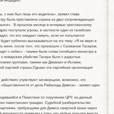
ый инцыдент.
ы, с ним был лишь его водитель», заявил глава
стру была приставлена охрана из двух сопровождающих
азался». В прошлом месяце в интервью христианскому
адрес поступали угрозы, в частности один из талибских
дал, что его ожидает смерть, если он попытается
 будет публично высказываться на эту тему. «Я не верю в
ить меня, после того, что произошло с Салманом Тасером,
идет с небес» - такими были слова погибшего министра в
 о январском убийстве Тасера было с радостью
скими группами, такими как Джамаат-и-Ислами,
й партией страны.Однако эта партийная организация
х действиях учувствуют заговорщики, возможно, это
 общественности от дела Раймонда Дэвиса» - заявил один
ходившийся в Пакистане по поручению ЦРУ, на данный
оих пакистанских граждан. Судебной разбирательство
артиями, требующими для Дэвиса смертной казни через
й вероятности приведет к тому, что любые попытки внести