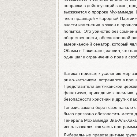
поправки в действующий закон, пр
выскажется о пророке Мухаммеде. 
член правящей «Народной Партии»,
внести изменения в закон в прошло
попытки. Это убийство без сомнени
общественности, обеспокоенной ра
американский сенатор, который я
Обамы в Пакистане, заявил, что на
один шаг к ограничению прав и сво
Ватикан призвал к усилению мер за
римо-католиком, встречался в про
Представители англиканской церкви
фанатизма, приведшие к насилию, 
безопасности христиан и других па
Генезис закона берет свое начало с
было призвано обезопасить места 
Генерала Мохаммеда Зиа-Аль-Хака 
использовался как часть программ
Либеральные правозащитные группы