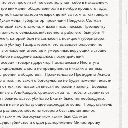
, что этот проклятый человек получает себе в наказание».
ентре внимания общественности в ноябре прошлого года,
ртной казни матери четырех детей за то, что, как говорят
 Мухаммеда. Губернатор провинции Пенджаб, Салман
ритикой такого закона, и даже писал письмо Президенту
тианского сельскохозяйственного рабочего, был убит 4
елей, который был не согласен с позицией губернатора.
али убийцу Тасера героем, это вызывает опасения по
ти в отношении атеистов и умеренных верующих в стране
бное нападение ожидалось после действий
Тасера» - говорит директор Пакистанского Института
ициальные власти не предприняли никаких ответных
астроения в обществе». Правительство Президента Асифа
о том, что закон о богохульстве не будет изменен, власти
от тех, кто пытается внести поправки к закону. Боевики
нные с Аль-Каидой, сражаются за то, чтобы отстранить от
 правительство, убийство Бхатти было им необходимо,
вки в ныне действующее законодательство. Представитель
разговоре, место из которого был сделан звонок
ти «таким же богохульником каким был Салман
судил убийство и отдал распоряжение Министерству