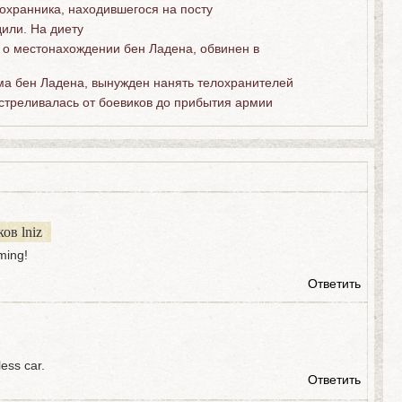
охранника, находившегося на посту
или. На диету
 о местонахождении бен Ладена, обвинен в
ма бен Ладена, вынужден нанять телохранителей
стреливалась от боевиков до прибытия армии
ов lniz
ming!
Ответить
less car.
Ответить