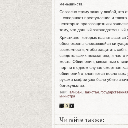
меньшинств.
Согласно этому закону любой, кто 
– совершает преступление и такого
некоторые правозащитники заявляю
тому, что данный законодательный 
Христиане, которых насчитывается 
обеспокоены сложившейся ситуацией,
возможности, чтобы защитить себя.
свидетельских показаниях, и часто
месть. Обвинения, связанные с так
пор ни в одном случае смертная ка
обвинений отклоняются после высл
руками мафии уже было убито знач
богохульстве.
Теги:
Талибан
,
Пакистан
,
государственная
министра
0
Читайте также: