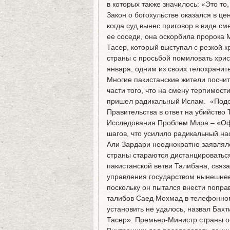
в которых также значилось: «Это то
Закон о богохульстве оказался в ц
когда суд вынес приговор в виде сме
ее соседи, она оскорбила пророка
Тасер, который выступал с резкой к
страны с просьбой помиловать хрис
января, одним из своих телохранит
Многие пакистанские жители посчит
части того, что на смену терпимос
пришел радикальный Ислам. «Подо
Правительства в ответ на убийство 
Исследования Проблем Мира – «Оф
шагов, что усилило радикальный н
Али Зардари неоднократно заявляло 
страны стараются дистанцироваться 
пакистанской ветви Талибана, связа
управления государством нынешнее
поскольку он пытался внести попра
талибов Саед Мохмад в телефонном 
установить не удалось, назвал Бах
Тасер». Премьер-Министр страны о