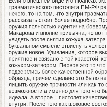
Если о внешнем виде и о нюансах эк
травматического пистолета ПМ-РФ ра
нечего, то на том, что внутри травма
рассказать стоит более подробно. Пр
оружия полностью идентична боевому
Макарова и вполне привычна, но вот 
увидеть после снятия кожуха-затвора
буквальном смысле отвиснуть челюст
оружие новое. Удивление, которое в
приятное и связано с той красотой, к
кожухом-затвором. Первое это то что
подверглись более качественной обра
образца, причем сделано это было не 
лишить оружие прочности или как-то 
возможности а именно для того что б
идеала. А второе – пистолет качеств
внутри. После того как шоковое состо