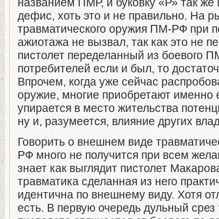
названием ПМР, и буковку «Р» так же
дефис, хоть это и не правильно. На р
травматического оружия ПМ-РФ при п
ажиотажа не вызвал, так как это не 
пистолет переделанный из боевого ПМ
потребителей если и был, то достато
Впрочем, когда уже сейчас распробова
оружие, многие приобретают именно е
упирается в место жительства потенц
ну и, разумеется, влияние других вла
Говорить о внешнем виде травматиче
РФ много не получится при всем жела
знает как выглядит пистолет Макарова
травматика сделанная из него практи
идентична по внешнему виду. Хотя от
есть. В первую очередь дульный срез