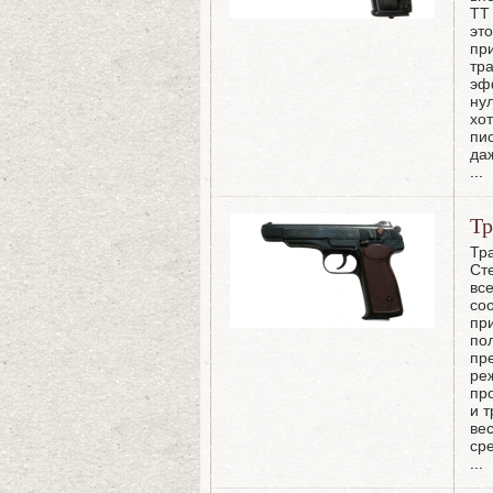
ТТ
эт
пр
тр
эф
ну
хо
пи
да
...
Тр
Тр
Ст
вс
соо
пр
по
пр
ре
пр
и т
ве
ср
...