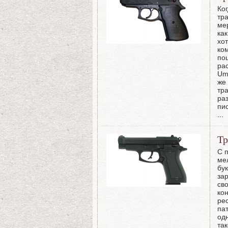
Ко
тр
ме
ка
хо
ко
по
ра
Um
же
тр
ра
пи
...
Тр
С 
ме
бу
за
сво
ко
ре
па
од
так