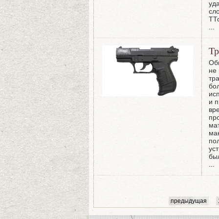
уд
сл
ТТ
...
Тр
Об
не
тра
бо
ис
и п
вр
пр
ма
ма
по
ус
бы
...
предыдущая