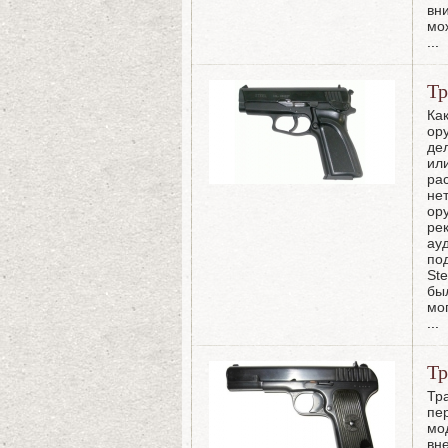
вн
мо
...
Тр
Ка
ор
де
ил
ра
не
ор
рек
ауд
по
Ste
бы
мо
...
Тр
Тр
пе
мо
вн