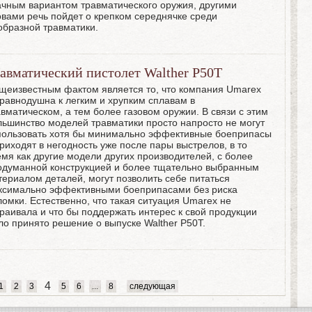
ачным вариантом травматического оружия, другими
овами речь пойдет о крепком середнячке среди
образной травматики.
авматический пистолет Walther P50T
щеизвестным фактом является то, что компания Umarex
 равнодушна к легким и хрупким сплавам в
вматическом, а тем более газовом оружии. В связи с этим
льшинство моделей травматики просто напросто не могут
пользовать хотя бы минимально эффективные боеприпасы
риходят в негодность уже после пары выстрелов, в то
емя как другие модели других производителей, с более
одуманной конструкцией и более тщательно выбранным
териалом деталей, могут позволить себе питаться
ксимально эффективными боеприпасами без риска
ломки. Естественно, что такая ситуация Umarex не
траивала и что бы поддержать интерес к свой продукции
ло принято решение о выпуске Walther P50T.
4
1
2
3
5
6
...
8
следующая