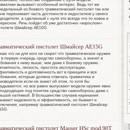
авматики вызывают особенный интерес. Ведь тот же
ределанный из боевого травматический пистолет так или
аче перенимает часть достоинств и недостатков у своего
родителя, а сделанный с нуля это всегда что-то новое и
тересное. Речь пойдет об уже достаточно «взрослом»
столете Шмайсер AE10G.
авматический пистолет Шмайсер AE15G
маю что ни для кого не секрет что травматическое оружие
о в первую очередь средство самообороны, а значит и
ебования к нему выше, чем даже к боевому оружию.
пактность, легкость, простота эксплуатации,
фективность и долговечность вот в принципе и все
ебования, которым должна отвечать травматика и
оизводители если не знают об этом, то хотя бы
гадываются, но все равно выпускают модели оружия явно
 подходящие под понятие средство самообороны даже с
льшой натяжкой. В большинстве случаев нарекания
зывают надежность и эффективность, но бывают и
ключения, например травматический пистолет Шмайсер
15G.
авматический пистолет Mauser HSc mod.90T