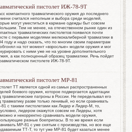
авматический пистолет ИЖ-78-9Т
асс компактного травматического оружия до последнего
емени считался неполным и выбора среди моделей,
торые могут уместиться в кармане одежды быт совсем
большим. Тем не менее, на отечественном рынке один из
мпактных травматических пистолетов появился почти
есте с первыми моделями мелкокалиберной травматики в
04 году и надо сказать, что по многим своим параметрам
 обгонял на тот момент «взрослые» модели оружия и мог
нкурировать с ними уже не на уровне дополнительного
ужия, а как полноценный образец травматики. Речь пойдет
травматическом пистолете ИЖ-78-9Т.
авматический пистолет МР-81
столет ТТ является одной из самых распространенных
делей боевого оружия, которое подвергается адаптации
д травматические патроны в России. Не переделывал его
д травматику разве только ленивый, но если сравнивать
-81 с такими пистолетами как Лидер и Лидер-М, то,
зусловно, лидером окажутся совсем не Лидеры, хотя
зможно и некорректно сравнивать модели оружия,
пользующие разные боеприпасы. В то же время если
авнивать МР-81 с уже снятым с производства, но все еще
одаваемым ТТ-Т, то тут уже МР-81 будет казаться менее