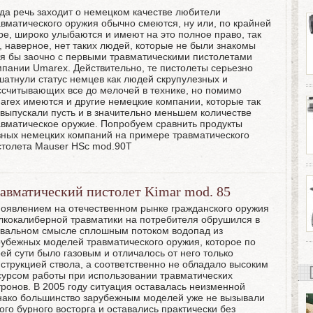
гда речь заходит о немецком качестве любители
авматического оружия обычно смеются, ну или, по крайней
ре, широко улыбаются и имеют на это полное право, так
к, наверное, нет таких людей, которые не были знакомы
тя бы заочно с первыми травматическими пистолетами
мпании Umarex. Действительно, те пистолеты серьезно
шатнули статус немцев как людей скрупулезных и
ссчитывающих все до мелочей в технике, но помимо
arex имеются и другие немецкие компании, которые так
 выпускали пусть и в значительно меньшем количестве
авматическое оружие. Попробуем сравнить продукты
зных немецких компаний на примере травматического
столета Mauser HSc mod.90T
авматический пистолет Kimar mod. 85
появлением на отечественном рынке гражданского оружия
лкокалиберной травматики на потребителя обрушился в
квальном смысле сплошным потоком водопад из
рубежных моделей травматического оружия, которое по
ей сути было газовым и отличалось от него только
нструкцией ствола, а соответственно не обладало высоким
сурсом работы при использовании травматических
тронов. В 2005 году ситуация оставалась неизменной
нако большинство зарубежным моделей уже не вызывали
ого бурного восторга и оставались практически без