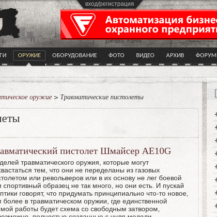
вход/регистрация
ГИ
ОРУЖИЕ
ОБОРУДОВАНИЕ
ФОТО
ВИДЕО
АРХИВ
ФОРУМ
атическое оружие
> Травматические пистолеты
леты
авматический пистолет Шмайсер AE10G
делей травматического оружия, которые могут
хвастаться тем, что они не переделаны из газовых
столетом или револьверов или в их основу не лег боевой
 спортивный образец не так много, но они есть. И пускай
птики говорят, что придумать принципиально что-то новое,
м более в травматическом оружии, где единственной
емой работы будет схема со свободным затвором,
возможно, полностью созданные с нуля модели