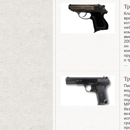
Тр
Кл
вр
ко
не
ко
вм
20
он
ко
ор
о 
...
Тр
Пи
мо
по
по
МР
бе
во
ис
ср
пр