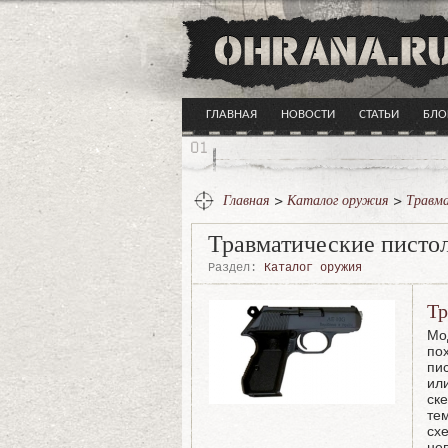
ГЛАВНАЯ
НОВОСТИ
СТАТЬИ
БЛО
Главная
>
Каталог оружия
>
Травм
Травматические писто
Раздел:
Каталог оружия
Тр
Мо
по
пи
или
ске
те
сх
не