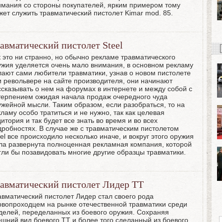
имания со стороны покупателей, ярким примером тому
жет служить травматический пистолет Kimar mod. 85.
авматический пистолет Steel
к это ни странно, но обычно рекламе травматического
ужия уделяется очень мало внимания, в основном рекламу
лают сами любители травматики, узнав о новом пистолете
и револьвере на сайте производителя, они начинают
ссказывать о нем на форумах в интернете и между собой с
терпением ожидая начала продаж очередного чуда
ужейной мысли. Таким образом, если разобраться, то на
ламу особо тратиться и не нужно, так как целевая
итория и так будет все знать во время и во всех
дробностях. В случае же с травматическим пистолетом
el
все происходило несколько иначе, и вокруг этого оружия
ла развернута полноценная рекламная компания, которой
гли бы позавидовать многие другие образцы травматики.
авматический пистолет Лидер ТТ
авматический пистолет Лидер стал своего рода
рвопроходцем на рынке отечественной травматики среди
делей, переделанных из боевого оружия. Сохраняя
ешний вид боевого ТТ и более того сделанный из боевого