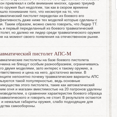
 он привлекал к себе внимание многих, однако триумф
ого оружия был недолгим, так как в скором времени
ишло понимание того, что несмотря на то, что
авматический пистолет переделан из боевого его
фективность даже ниже тех моделей которые сделаны с
ля. Таким образом, можно смело говорить, что Лидер ТТ.
ть и первый переделанный из боевого травматический
столет, но далеко не лидер среди травматического оружия
же на момент своего появления на отечественном рынке.
авматический пистолет АПС-М
авматические пистолеты на базе боевого пистолета
ечкина не блещут особым разнообразием, ограничиваясь
его двумя моделями, зато интерес к такому оружию, а
тветственно и цена на него, достаточно велики. В
инципе непонятно почему травматические варианты АПС
льзуются такой популярностью, ведь основные
еимущества этого пистолета, такие как автоматический
жим огня и магазин вместимостью на 20 патронов удалены
оизводителем, о сравнении характеристик боевого образца
равматического и говорить не стоит. В результате остаются
с и немалые габариты оружия, слабо подходящие для
едства самообороны.