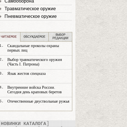
Самооборона
Травматическое оружие
Пневматическое оружие
ВЫБОР
ЧИТАЕМОЕ
ОБСУЖДАЕМОЕ
РЕДАКЦИИ
1.
Скандальные проколы охраны
первых лиц
2.
Выбор травматического оружия
(Часть I. Патроны)
3.
Язык жестов спецназа
4.
Внутренние войска России.
Сегодня день краповых беретов
5.
Отечественные двуствольные ружья
НОВИНКИ КАТАЛОГА