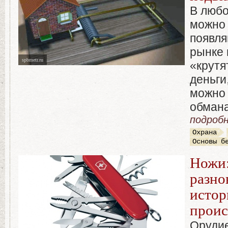
В любо
можно 
появля
рынке
spbmetr.ru
«крутя
деньги
можно 
обмана
подробн
Охрана
Основы б
Ножи:
разно
истор
прои
Орудие