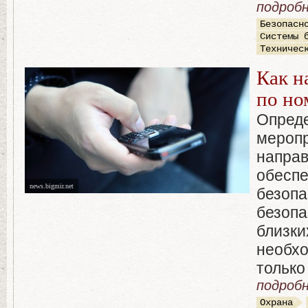
подробн
Безопасн
Системы 
Техничес
Как н
по но
Опред
меропр
напра
обесп
news.bigmir.net
безопа
безопа
близки
необхо
только 
подробн
Охрана