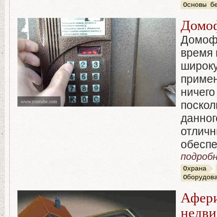
Основы б
Домоф
Домоф
время 
широк
примен
ничего
www.youtube.com
поскол
данног
отличн
обеспе
подробн
Охрана
Оборудов
Афери
недв