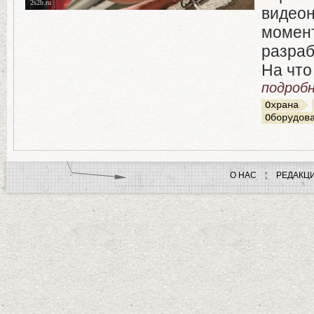
2s2b.ru
видео
момен
разраб
На что
подробн
Охрана
Оборудов
О НАС
РЕДАКЦ