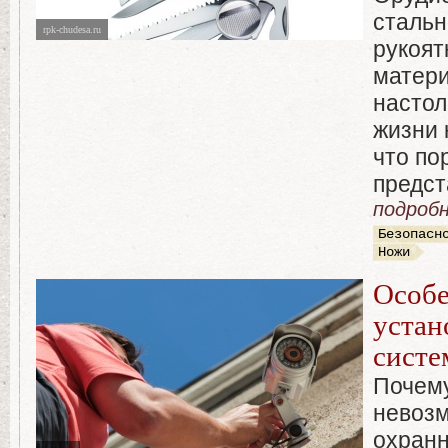
стальн
rpk-chudesa.ru
рукоят
матери
настол
жизни 
что по
предста
подробн
Безопасн
Ножи
Особ
устан
систе
Почему
невозм
охран