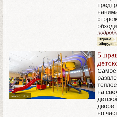
предпр
нанима
сторож
обходи
подробн
Охрана
Оборудов
5 пра
детск
Самое
развле
теплое
на све
www.ug-center.ru
детско
дворе.
но час