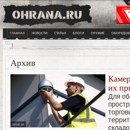
в
ГЛАВНАЯ
НОВОСТИ
СТАТЬИ
БЛОГИ
ОРУЖИЕ
ОБОРУДОВ
Архив
Камер
их пр
Для об
простр
торгов
террит
lemial.net
складо