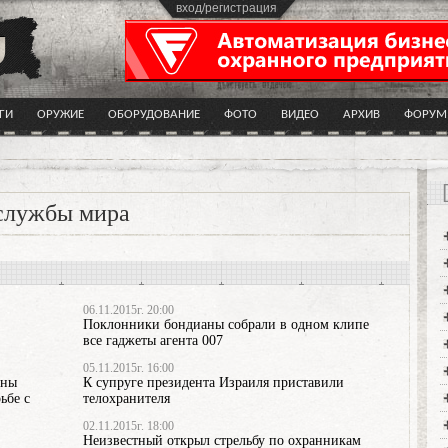
вход/регистрация
ГИ
ОРУЖИЕ
ОБОРУДОВАНИЕ
ФОТО
ВИДЕО
АРХИВ
ФОРУМ
лужбы мира
06.11.2015г. 20:00
Поклонники бондианы собрали в одном клипе
все гаджеты агента 007
05.11.2015г. 16:00
ины
К супруге президента Израиля приставили
ьбе с
телохранителя
02.11.2015г. 18:00
Неизвестный открыл стрельбу по охранникам