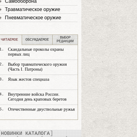
Самооборона
Травматическое оружие
Пневматическое оружие
ВЫБОР
ЧИТАЕМОЕ
ОБСУЖДАЕМОЕ
РЕДАКЦИИ
1.
Скандальные проколы охраны
первых лиц
2.
Выбор травматического оружия
(Часть I. Патроны)
3.
Язык жестов спецназа
4.
Внутренние войска России.
Сегодня день краповых беретов
5.
Отечественные двуствольные ружья
НОВИНКИ КАТАЛОГА