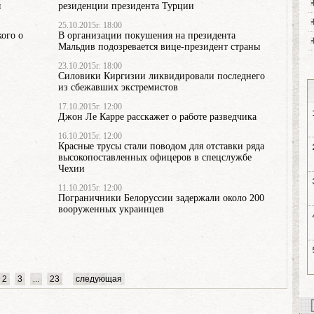
ы
резиденции президента Турции
25.10.2015г. 18:00
ого о
В организации покушения на президента
Мальдив подозревается вице-президент страны
23.10.2015г. 18:00
Силовики Киргизии ликвидировали последнего
из сбежавших экстремистов
17.10.2015г. 12:00
Джон Ле Карре расскажет о работе разведчика
16.10.2015г. 12:00
Красные трусы стали поводом для отставки ряда
высокопоставленных офицеров в спецслужбе
Чехии
11.10.2015г. 12:00
Пограничники Белоруссии задержали около 200
вооруженных украинцев
2
3
...
23
следующая