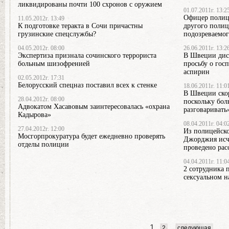
ликвидированы почти 100 схронов с оружием
01.07.2011г. 13:2
Офицер полиц
11.05.2012г. 13:49
К подготовке теракта в Сочи причастны
другого полиц
грузинские спецслужбы?
подозреваемо
04.05.2012г. 08:00
26.06.2011г. 13:2
Экспертиза признала сочинского террориста
В Швеции дисп
больным шизофренией
просьбу о гос
аспирин
02.05.2012г. 17:31
Белорусский спецназ поставил всех к стенке
18.06.2011г. 11:0
В Швеции скор
28.04.2012г. 08:00
поскольку бол
Адвокатом Хасавовым заинтересовалась «охрана
разговаривать
Кадырова»
08.04.2011г. 04:0
27.04.2012г. 12:00
Из полицейско
Мосгорпрокуратура будет ежедневно проверять
Джорджия исче
отделы полиции
проведено рас
04.04.2011г. 11:0
2 сотрудника 
сексуальном 
1
2
следующая