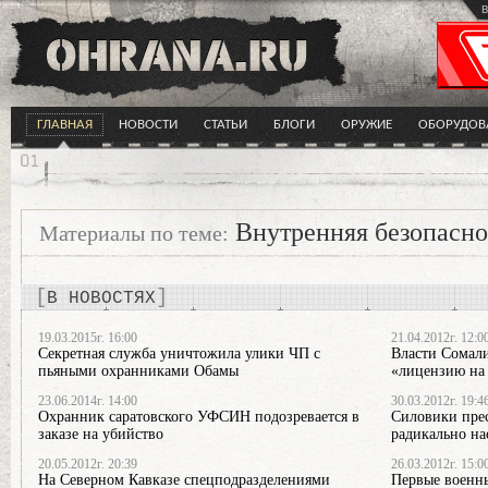
в
ГЛАВНАЯ
НОВОСТИ
СТАТЬИ
БЛОГИ
ОРУЖИЕ
ОБОРУДОВ
Внутренняя безопасно
Материалы по теме:
В НОВОСТЯХ
19.03.2015г. 16:00
21.04.2012г. 12:0
Секретная служба уничтожила улики ЧП с
Власти Сомал
пьяными охранниками Обамы
«лицензию на 
23.06.2014г. 14:00
30.03.2012г. 19:4
Охранник саратовского УФСИН подозревается в
Силовики прес
заказе на убийство
радикально н
20.05.2012г. 20:39
26.03.2012г. 15:0
На Северном Кавказе спецподразделениями
Первые военны